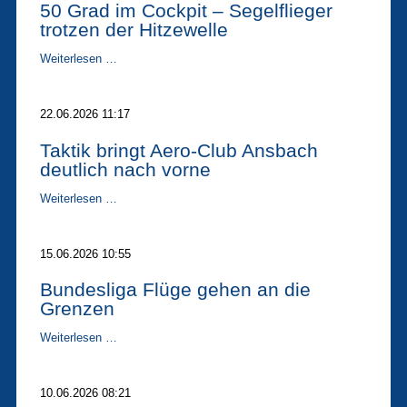
50 Grad im Cockpit – Segelflieger
Wetter
trotzen der Hitzewelle
ein
Schnippchen
50
Weiterlesen …
Grad
im
Cockpit
22.06.2026 11:17
–
Segelflieger
Taktik bringt Aero-Club Ansbach
trotzen
deutlich nach vorne
der
Hitzewelle
Taktik
Weiterlesen …
bringt
Aero-
Club
15.06.2026 10:55
Ansbach
deutlich
Bundesliga Flüge gehen an die
nach
Grenzen
vorne
Bundesliga
Weiterlesen …
Flüge
gehen
an
10.06.2026 08:21
die