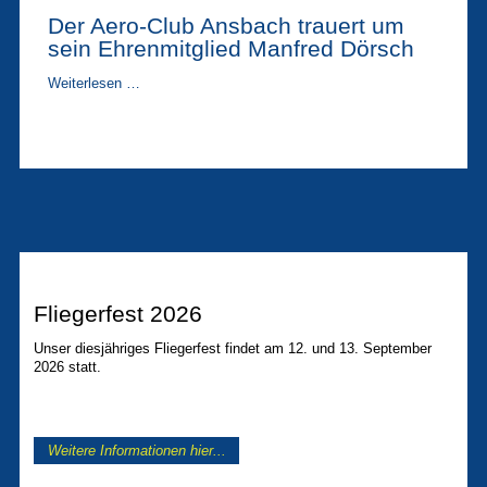
Grenzen
Der Aero-Club Ansbach trauert um
sein Ehrenmitglied Manfred Dörsch
Der
Weiterlesen …
Aero-
Club
Ansbach
trauert
um
sein
Ehrenmitglied
Manfred
Dörsch
Fliegerfest 2026
Unser diesjähriges Fliegerfest findet am 12. und 13. September
2026 statt.
Weitere Informationen hier...