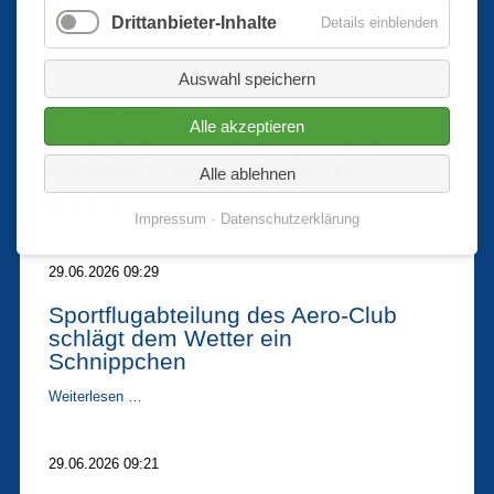
fort
Drittanbieter-Inhalte
Details einblenden
Großes
Weiterlesen …
Team,
große
Auswahl speichern
Klasse:
06.07.2026 12:20
Aero-
Alle akzeptieren
Club
Aero-Club Ansbach fliegt in der
Ansbach
Bundesliga weiter nach vorne
setzt
Alle ablehnen
Aufwärtstrend
fort
Aero-
Weiterlesen …
Impressum
Datenschutzerklärung
Club
Ansbach
fliegt
29.06.2026 09:29
in
der
Sportflugabteilung des Aero-Club
Bundesliga
schlägt dem Wetter ein
weiter
nach
Schnippchen
vorne
Sportflugabteilung
Weiterlesen …
des
Aero-
Club
29.06.2026 09:21
schlägt
dem