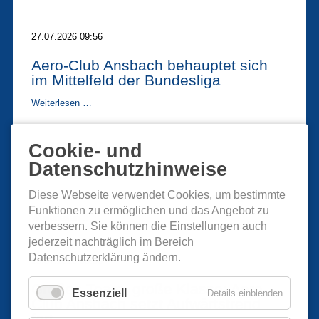
Bundesliga-
Endspurt
27.07.2026 09:56
Aero-Club Ansbach behauptet sich
im Mittelfeld der Bundesliga
Aero-
Weiterlesen …
Club
Ansbach
behauptet
Cookie- und
20.07.2026 09:47
sich
im
Datenschutzhinweise
Schuster löst DM-Ticket
Mittelfeld
der
Diese Webseite verwendet Cookies, um bestimmte
Aero-Club Ansbach behauptet sich in der Bundesliga
Bundesliga
Funktionen zu ermöglichen und das Angebot zu
Schuster
Weiterlesen …
verbessern. Sie können die Einstellungen auch
löst
jederzeit nachträglich im Bereich
DM-
Ticket
Datenschutzerklärung ändern.
13.07.2026 08:30
Großes Team, große Klasse: Aero-
Essenziell
Details einblenden
Club Ansbach setzt Aufwärtstrend