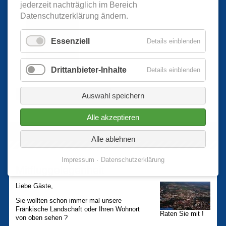
jederzeit nachträglich im Bereich
Datenschutzerklärung ändern.
2011 BMJ
Essenziell
Details einblenden
2010 Ballonglühen
Drittanbieter-Inhalte
2009 Dänemark
Details einblenden
Weitere Informationen hier...
2009 BMJ
Auswahl speichern
Alle akzeptieren
2009 Schweiz
Alle ablehnen
2005 Kunstflugmeisterschaft
Impressum
Datenschutzerklärung
Mitfluggelegenheit
Liebe Gäste,
Sie wollten schon immer mal unsere
Fränkische Landschaft oder Ihren Wohnort
Raten Sie mit !
von oben sehen ?