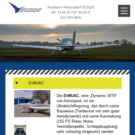
Ansbach-Petersdorf (EDQF)
Veranstaltungen
49° 21,65 N | 10° 40,10 E
123,790 MHz
Galerien
D-MUAC
Die
D-MUAC
, eine „Dynamic WT9“
von Aerospool, ist ein
Ultraleichtflugzeug, das durch seine
Bauweise (Tiefdecker mit sehr guter
Aerodynamik) und seine Ausstattung
(115 PS Rotax Motor,
Verstellpropeller, Schleppkupplung)
sehr vielseitig eingesetzt werden