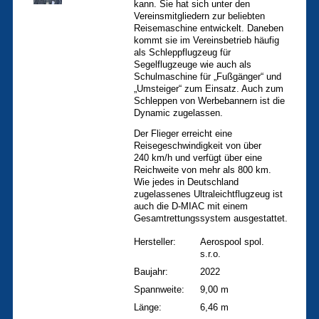
kann. Sie hat sich unter den
Vereinsmitgliedern zur beliebten
Reisemaschine entwickelt. Daneben
kommt sie im Vereinsbetrieb häufig
als Schleppflugzeug für
Segelflugzeuge wie auch als
Schulmaschine für „Fußgänger“ und
„Umsteiger“ zum Einsatz. Auch zum
Schleppen von Werbebannern ist die
Dynamic zugelassen.
Der Flieger erreicht eine
Reisegeschwindigkeit von über
240 km/h und verfügt über eine
Reichweite von mehr als 800 km.
Wie jedes in Deutschland
zugelassenes Ultraleichtflugzeug ist
auch die D-MIAC mit einem
Gesamtrettungssystem ausgestattet.
Hersteller:
Aerospool spol.
s.r.o.
Baujahr:
2022
Spannweite:
9,00 m
Länge:
6,46 m