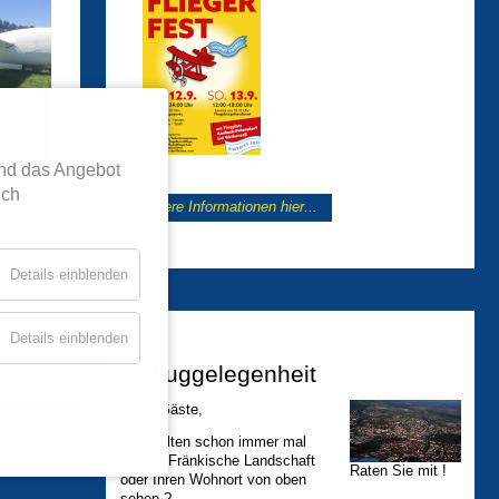
nd das Angebot
ich
Weitere Informationen hier...
n.
Details einblenden
och
Details einblenden
Mitfluggelegenheit
Liebe Gäste,
Sie wollten schon immer mal
unsere Fränkische Landschaft
Raten Sie mit !
oder Ihren Wohnort von oben
sehen ?