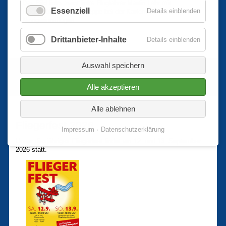
Das Bild links zeigt links Fluglehrer Martin Lehr mit
Essenziell
Details einblenden
Flugschüler Dominik Deppe bei der Kartenvorbereitung eines
Navigationsfluges.
Zurück
Drittanbieter-Inhalte
Details einblenden
Auswahl speichern
Alle akzeptieren
Alle ablehnen
Fliegerfest 2026
Impressum
Datenschutzerklärung
Unser diesjähriges Fliegerfest findet am 12. und 13. September
2026 statt.