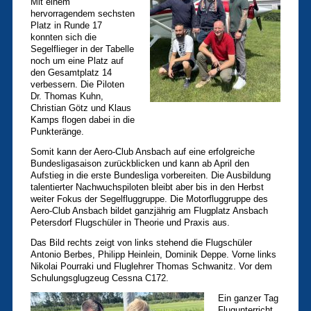
Mit einem
hervorragendem sechsten
Platz in Runde 17
konnten sich die
Segelflieger in der Tabelle
noch um eine Platz auf
den Gesamtplatz 14
verbessern. Die Piloten
Dr. Thomas Kuhn,
Christian Götz und Klaus
Kamps flogen dabei in die
Punkteränge.
Somit kann der Aero-Club Ansbach auf eine erfolgreiche
Bundesligasaison zurückblicken und kann ab April den
Aufstieg in die erste Bundesliga vorbereiten. Die Ausbildung
talentierter Nachwuchspiloten bleibt aber bis in den Herbst
weiter Fokus der Segelfluggruppe. Die Motorfluggruppe des
Aero-Club Ansbach bildet ganzjährig am Flugplatz Ansbach
Petersdorf Flugschüler in Theorie und Praxis aus.
Das Bild rechts zeigt von links stehend die Flugschüler
Antonio Berbes, Philipp Heinlein, Dominik Deppe. Vorne links
Nikolai Pourraki und Fluglehrer Thomas Schwanitz. Vor dem
Schulungsglugzeug Cessna C172.
Ein ganzer Tag
Flugunterricht