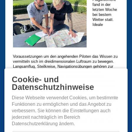
fand in der
letzten Woche
bei bestem
Wetter statt.
Ideale
Voraussetzungen um den angehenden Piloten das Wissen zu
vermitteln sich im dreidimensionalen Luftraum zu bewegen.
Langsamflug, Steilkreise, Navigationsübungen gehören zur
Ausbildung, genauso wie das sichere Ausleiten von
Trudelbewegungen um in allen Fluglagen eine sichere
Cookie- und
Rückkehr zum Flugplatz zu gewährleisten. Theorieunterricht
Datenschutzhinweise
in den Bereichen Meteorologie, Navigation, Triebwerkskunde
und auch menschliches Leistungsvermögen stehen dabei auf
dem Programm, dass von ehrenamtlichen Fluglehrern
Diese Webseite verwendet Cookies, um bestimmte
vermittelt wird.
Funktionen zu ermöglichen und das Angebot zu
Jeder, der Interesse hat die Welt aus der Vogelperspektive zu
verbessern. Sie können die Einstellungen auch
erkunden und selbst als Pilot von Ansbach aus z.B. an die
jederzeit nachträglich im Bereich
Nordsee oder über die Alpen zu fliegen kann sich beim Aero-
Datenschutzerklärung ändern.
Club Ansbach ausbilden lassen.